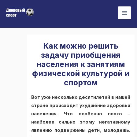
Перейти
Навигация
Mai
к
по
Men
содержимому
записям
Как можно решить
задачу приобщения
населения к занятиям
физической культурой и
спортом
Вот уже несколько десятилетий в нашей
стране происходит ухудшение здоровья
населения. Что особенно плохо –
наиболее сильно этому негативному
явлению подвержены дети, молодежь.